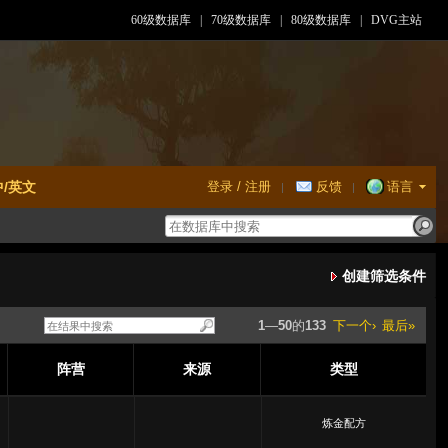
60级数据库
|
70级数据库
|
80级数据库
|
DVG主站
中/英文
登录 / 注册
反馈
语言
|
|
创建筛选条件
1
—
50
的
133
下一个›
最后»
阵营
来源
类型
炼金配方