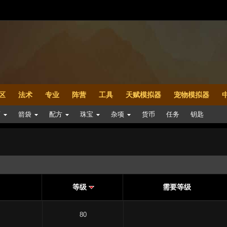
区
法术
专业
阵营
工具
天赋模拟器
宠物模拟器
药
箭袋
配方
珠宝
杂项
货币
任务
钥匙
等级
需要等级
80