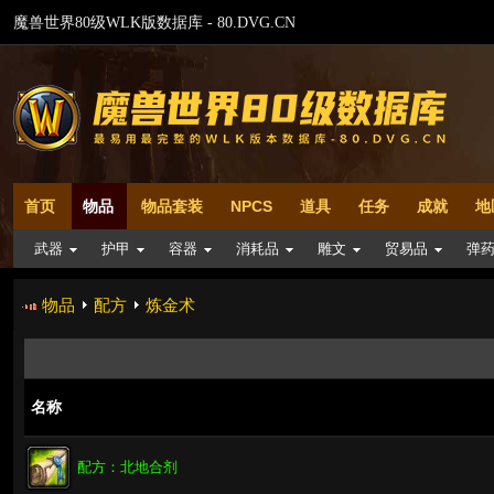
魔兽世界80级WLK版数据库 - 80.DVG.CN
首页
物品
物品套装
NPCS
道具
任务
成就
地
武器
护甲
容器
消耗品
雕文
贸易品
弹
物品
配方
炼金术
名称
配方：北地合剂